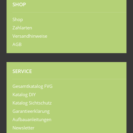
SHOP
Shop
Zahlarten
Versandhinweise
AGB
SERVICE
Gesamtkatalog FVG
Katalog DIY
Katalog Sichtschutz
Garantieerklärung
Aufbauanleitungen
Newsletter