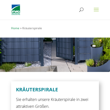
Home
»
Kräuterspirale
KRÄUTERSPIRALE
Sie erhalten unsere Kräuterspirale in zwei
attraktiven Größen.