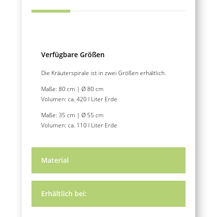
Verfügbare Größen
Die Kräuterspirale ist in zwei Größen erhältlich.
Maße: 80 cm | Ø 80 cm
Volumen: ca. 420 l Liter Erde
Maße: 35 cm | Ø 55 cm
Volumen: ca. 110 l Liter Erde
Material
Erhältlich bei: