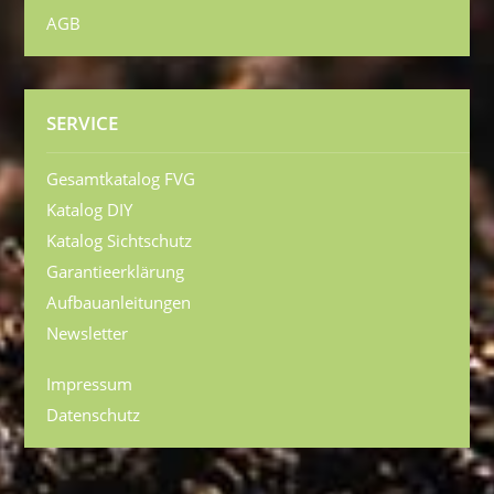
AGB
SERVICE
Gesamtkatalog FVG
Katalog DIY
Katalog Sichtschutz
Garantieerklärung
Aufbauanleitungen
Newsletter
Impressum
Datenschutz