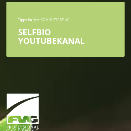
Tipps für Ihre RÖMI® START UP
SELFBIO
YOUTUBEKANAL