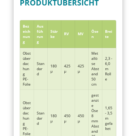
PRODUKTÜBERSICHT
Bez
Aus
eich
füh
Stär
Öse
Brei
RV
MV
nun
run
ke
n
te
g
g
Obst
Met
über
allö
2,3 -
dac
Stan
se
6,0
180
425
425
hun
dar
Abst
m
µ
µ
µ
g
d
and
Roll
PE-
50
e
Folie
cm
gest
anzt
Obst
e
über
1,65
Öse
dac
Stan
- 3,5
180
450
450
8
hun
dar
m
µ
µ
µ
mm
g
d
gefa
Abst
PE-
ltet
and
Folie