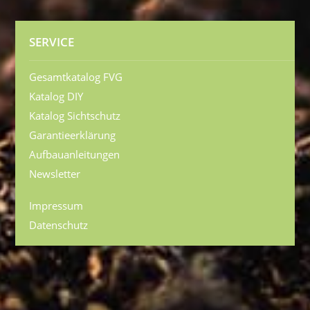
SERVICE
Gesamtkatalog FVG
Katalog DIY
Katalog Sichtschutz
Garantieerklärung
Aufbauanleitungen
Newsletter
Impressum
Datenschutz