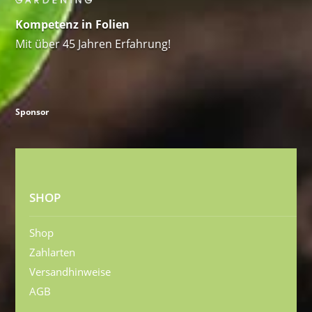
Kompetenz in Folien
Mit über 45 Jahren Erfahrung!
Sponsor
SHOP
Shop
Zahlarten
Versandhinweise
AGB