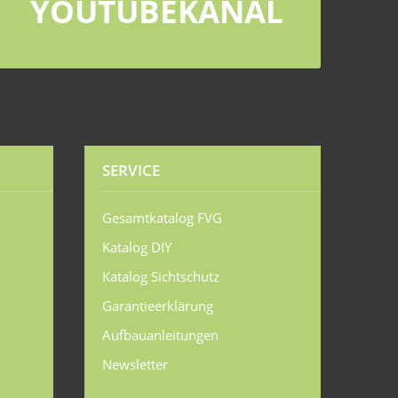
YOUTUBEKANAL
SERVICE
Gesamtkatalog FVG
Katalog DIY
Katalog Sichtschutz
Garantieerklärung
Aufbauanleitungen
Newsletter