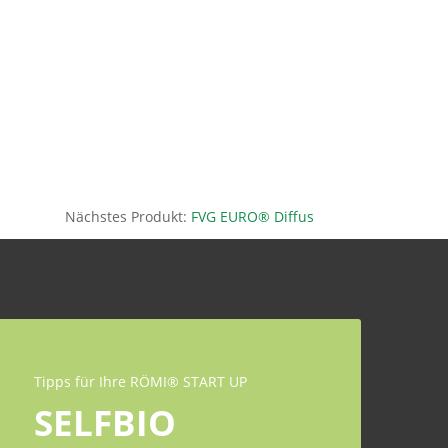
Nächstes Produkt:
FVG EURO® Diffus
Tipps für Ihre RÖMI® START UP
SELFBIO