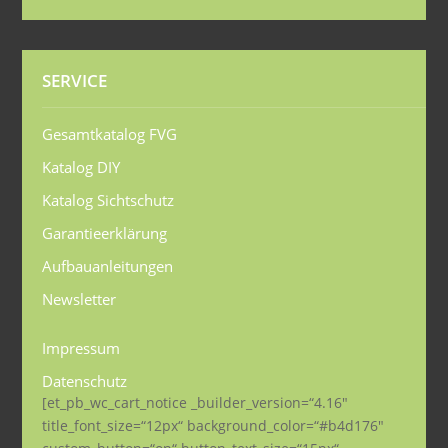
SERVICE
Gesamtkatalog FVG
Katalog DIY
Katalog Sichtschutz
Garantieerklärung
Aufbauanleitungen
Newsletter
Impressum
Datenschutz
[et_pb_wc_cart_notice _builder_version=“4.16″
title_font_size=“12px“ background_color=“#b4d176″