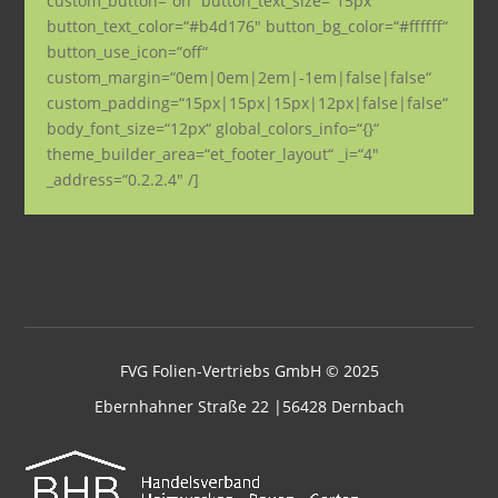
custom_button=“on“ button_text_size=“15px“
button_text_color=“#b4d176″ button_bg_color=“#ffffff“
button_use_icon=“off“
custom_margin=“0em|0em|2em|-1em|false|false“
custom_padding=“15px|15px|15px|12px|false|false“
body_font_size=“12px“ global_colors_info=“{}“
theme_builder_area=“et_footer_layout“ _i=“4″
_address=“0.2.2.4″ /]
FVG Folien-Vertriebs GmbH © 2025
Ebernhahner Straße 22 |56428 Dernbach